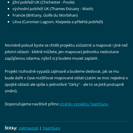
jižní pobřeží UK (Chichester - Poole)
východní pobřeží UK (Thames Estuary - Wash)
Francie (Brittany, Golfe du Morbihan)
Litva (Curonian Lagoon, Klaipeda a přilehlá pobřeží)
Nicméně pokud byste se chtěli projektu zúčastnit a mapovat i jiné než
pilotní oblasti - klidně můžete, jen mapovací jednotku nedostane
zapůjčenou zdarma, nýbrž si ji budete muset zaplatit.
Projekt rozhodně vypadá zajímavě a budeme sledovat, jak se mu
bude dařit v čase rozšiřovat mapované oblati (zatím se moc nejedná o
spojité oblasti ale spíše o jednotlivé "čárky" - ale to se jistě postupně
změní).
Doporučujeme navštívit přímo
stránky projektu TeamSurv
.
Štítky
:
zajímavosti
|
TeamSurv