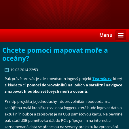
Menu
Chcete pomoci mapovat moře a
oceány?
19.02.2014 22:53
Pak právě pro vás je zde crowdsourcingový projekt
TeamSurv
, který
si klade za cíl
pomocí dobrovolníků na lodích a satelitní navigace
zmapovat hloubku světových moří a oceánů
.
Princip projektu je jednoduchý - dobrovolníkům bude zdarma
zapůjčena malá krabička (tzv. data logger), která bude logovat data o
aktuální hloubce a zapisovat je na USB paměťovou kartu. Na pevnině
pak stačí USB paměťovku dát do PC s připojením na internet a
zaznamenaná data se přenesou na servery projektu ka zpracování.