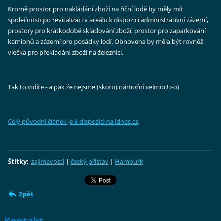
Kromě prostor pro nakládání zboží na říční lodě by měly mít
společnosti po revitalizaci v areálu k dispozici administrativní zázemí,
prostory pro krátkodobé skladování zboží, prostor pro zaparkování
kamionů a zázemí pro posádky lodí. Obnovena by měla být rovněž
vlečka pro překládání zboží na železnici.
Tak to vidíte - a pak že nejsme (skoro) námořní velmoc! :-o)
Celý původní článek je k dispozici na idnes.cz
.
Štítky
:
zajímavosti
|
český přístav
|
Hamburk
Zpět
Kontakt