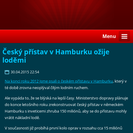
Menu
Český přístav v Hamburku ožije
loděmi
30.04.2015 22:54
Na konci roku 2012 jsme psali o českém přístavu v Hamburku
, který v
té době zrovna neoplýval čilým lodním ruchem.
Ale vypáda to, že se blýská na lepší časy. Ministerstvo dopravy plánuje
do konce letošního roku zrekonstruovat český přístav v německém
Hamburku s inveticemi zhruba 150 miliónů, aby se do přístavu mohly
vrátit nákladní lodě.
V současnosti již probíhá první kolo oprav v rozsahu cca 15 miliónů