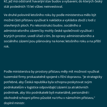
Kč, jež má odstranit havarijní stav budov a vybavení, do kterých český
stát posledních 15 let vůbec neinvestoval.
Ve druhé polovině letošního roku by podle ministerstva mělo být
možné části přístavu využívat k nakládce a vykládce zboží z lodí z
otevřených ploch. Po rekonstrukci budov, sociálního a
administrativního zázemí by mohly české společnosti využívat i
krytých prostor, uvedl úřad s tím, že opravy administrativního a
sociálního zázemí jsou plánovány na konec letošního roku a na příští
rok.
Podle ministerstva by prostory přístavu měly mít možnost využívat
tuzemské firmy prokazatelně spojené s říční dopravou. "Je strategicky
potřebné, aby Česká republika byla schopna poskytovat svým
podnikatelům v logistice odpovídající zázemí za atraktivních
podmínek, aby tito podnikatelé byli materiálně, personálně i
obchodně schopni přímo působit na trhu v námořním přístavu,"
doplnil ministr.