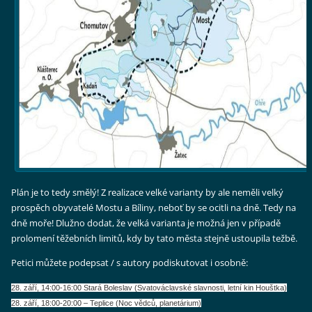
Plán je to tedy smělý! Z realizace velké varianty by ale neměli velký
prospěch obyvatelé Mostu a Bíliny, neboť by se ocitli na dně. Tedy na
dně moře! Dlužno dodat, že velká varianta je možná jen v případě
prolomení těžebních limitů, kdy by tato města stejně ustoupila težbě.
Petici můžete podepsat / s autory podiskutovat i osobně:
28. září, 14:00-16:00 Stará Boleslav (Svatováclavské slavnosti, letní kin Houštka)
28. září, 18:00-20:00 – Teplice (Noc vědců, planetárium)