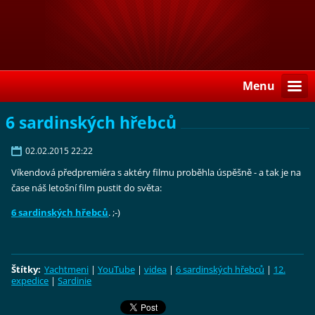
Menu
6 sardinských hřebců
02.02.2015 22:22
Víkendová předpremiéra s aktéry filmu proběhla úspěšně - a tak je na
čase náš letošní film pustit do světa:
6 sardinských hřebců
. ;-)
Štítky
:
Yachtmeni
|
YouTube
|
videa
|
6 sardinských hřebců
|
12.
expedice
|
Sardinie