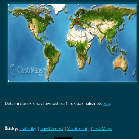
Detailní článek k návštěvnosti za 1. rok pak naleznete
zde
.
Štítky
:
statistiky
|
návštěvnost
|
Yachtmeni
|
ClustrMaps