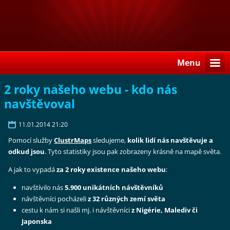
Menu
2 roky našeho webu - kdo nás
navštěvoval
11.01.2014 21:20
Pomocí služby
ClustrMaps
sledujeme,
kolik lidí nás navštěvuje a
odkud jsou
. Tyto statistiky jsou pak zobrazeny krásně na mapě světa.
A jak to vypadá
za 2 roky existence našeho webu
:
navštívilo nás
5.900 unikátních návštěvníků
návštěvníci pocházeli
z 32 různých zemí světa
cestu k nám si našli mj. i návštěvníci
z Nigérie, Malediv či
Japonska