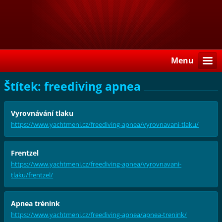
Menu
Štítek: freediving apnea
Vyrovnávání tlaku
https://www.yachtmeni.cz/freediving-apnea/vyrovnavani-tlaku/
Frentzel
https://www.yachtmeni.cz/freediving-apnea/vyrovnavani-
tlaku/frentzel/
Apnea trénink
https://www.yachtmeni.cz/freediving-apnea/apnea-trenink/