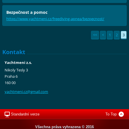
Bezpečnost a pomoc
https://www.yachtmeni.cz/freediving-apnea/bezpecnost/
<<
<
1
2
3
Kontakt
Yachtmeni z.s.
Nikoly Tesly 3
Praha 6
160 00
yachtmen
i.cz@gma
il.com
Standardní verze
To Top
Všechna práva vyhrazena © 2016